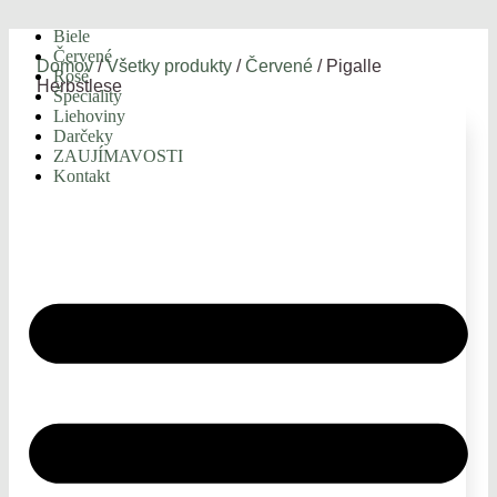
Biele
Červené
Domov
/
Všetky produkty
/
Červené
/ Pigalle
Rosé
Herbstlese
Špeciality
Liehoviny
Darčeky
ZAUJÍMAVOSTI
Kontakt