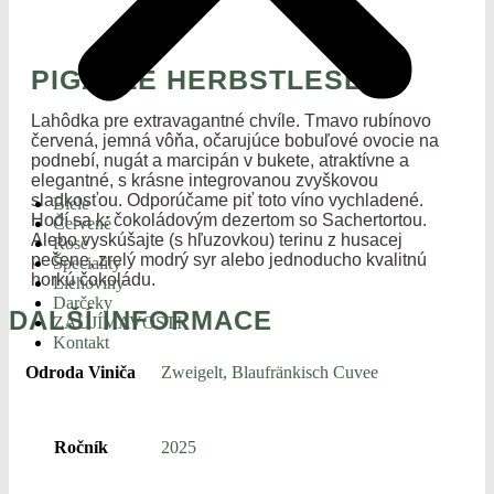
PIGALLE HERBSTLESE
Lahôdka pre extravagantné chvíle. Tmavo rubínovo
červená, jemná vôňa, očarujúce bobuľové ovocie na
podnebí, nugát a marcipán v bukete, atraktívne a
elegantné, s krásne integrovanou zvyškovou
sladkosťou. Odporúčame piť toto víno vychladené.
Biele
Hodí sa k: čokoládovým dezertom so Sachertortou.
Červené
Alebo vyskúšajte (s hľuzovkou) terinu z husacej
Rosé
pečene, zrelý modrý syr alebo jednoducho kvalitnú
Špeciality
horkú čokoládu.
Liehoviny
Darčeky
DALŠÍ INFORMACE
ZAUJÍMAVOSTI
Kontakt
Odroda Viniča
Zweigelt, Blaufränkisch Cuvee
Ročník
2025