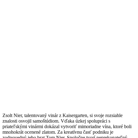
Zsolt Nier, talentovaný vinár z Kaisergarten, si svoje rozsiahle
znalosti osvojil samoštúdiom. Vďaka úzkej spolupráci s
priateľskými vinármi dokázal vytvoriť mimoriadne vína, ktoré boli
mnohokrát ocenené zlatom. Za kreatívnu časť podniku je
zodpovedný jeho brat Tom Nier. Spoločne tvorí neprekonateľný