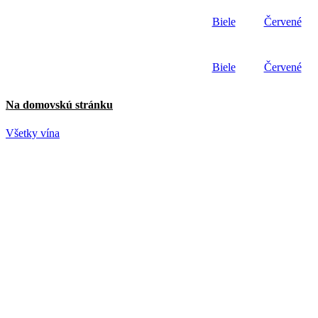
Preskočiť
Biele
Červené
na
obsah
Biele
Červené
Na domovskú stránku
Všetky vína