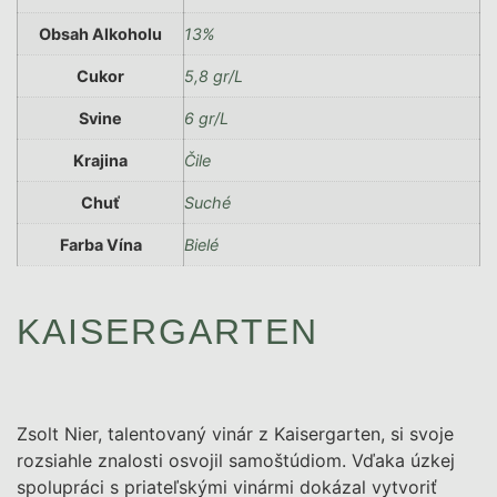
Obsah Alkoholu
13%
Cukor
5,8 gr/L
Svine
6 gr/L
Krajina
Čile
Chuť
Suché
Farba Vína
Bielé
KAISERGARTEN
Zsolt Nier, talentovaný vinár z Kaisergarten, si svoje
rozsiahle znalosti osvojil samoštúdiom. Vďaka úzkej
spolupráci s priateľskými vinármi dokázal vytvoriť