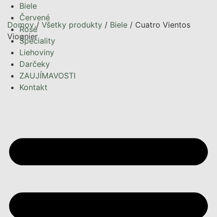
Biele
Červené
Domov
/
Všetky produkty
/
Biele
/ Cuatro Vientos
Rosé
Viognier
Špeciality
Liehoviny
Darčeky
ZAUJÍMAVOSTI
Kontakt