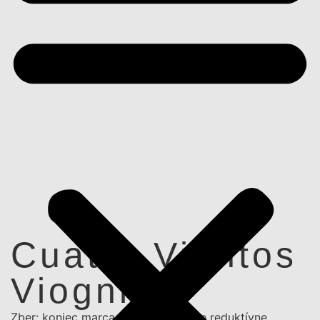
Cuatro Vientos
Viognier
Zber: koniec marca. Víno bolo úplne reduktívne