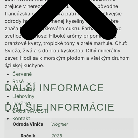
zrejúce v nerezovom tanku. Viognier je pôvodne
francúzska odroda, ktorá patrí medzi najcitlivejšie
odrody hrozna. Má menej kyseliny a veľmi dobre
znáša trochu zvyškového cukru. Farba: Zelenkavo
svetložltá. V nose: Hlboké arómy pripomínajúce
oranžové kvety, tropické tóny a zrelé marhule. Chuť:
Svieža, živá a s dobrou kyslosťou. Dlhý minerálny
záver. Hodí sa k morským plodom a všetkým druhom
ázijskej kuchyne.
Biele
Červené
Rosé
DALŠÍ INFORMACE
Špeciality
Liehoviny
Darčeky
ĎALŠIE INFORMÁCIE
ZAUJÍMAVOSTI
Kontakt
Odroda Viniča
Viognier
Ročník
2025