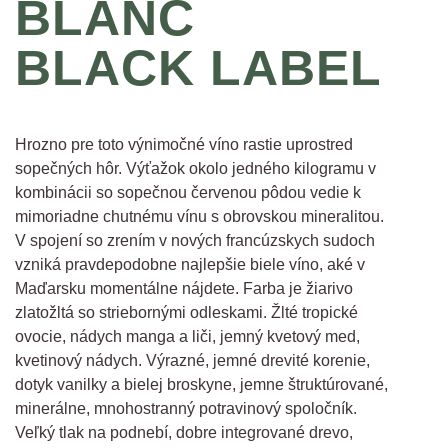
BLANC
BLACK LABEL
Hrozno pre toto výnimočné víno rastie uprostred
sopečných hôr. Výťažok okolo jedného kilogramu v
kombinácii so sopečnou červenou pôdou vedie k
mimoriadne chutnému vínu s obrovskou mineralitou.
V spojení so zrením v nových francúzskych sudoch
vzniká pravdepodobne najlepšie biele víno, aké v
Maďarsku momentálne nájdete. Farba je žiarivo
zlatožltá so striebornými odleskami. Žlté tropické
ovocie, nádych manga a liči, jemný kvetový med,
kvetinový nádych. Výrazné, jemné drevité korenie,
dotyk vanilky a bielej broskyne, jemne štruktúrované,
minerálne, mnohostranný potravinový spoločník.
Veľký tlak na podnebí, dobre integrované drevo,