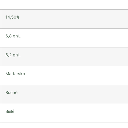
14,50%
6,8 gr/L
6,2 gr/L
Maďarsko
Suché
Bielé