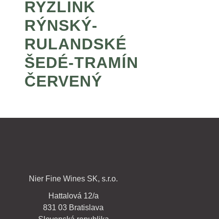
RYZLINK
RÝNSKÝ-
RULANDSKÉ
ŠEDÉ-TRAMÍN
ČERVENÝ
Nier Fine Wines SK, s.r.o.
Hattalová 12/a
831 03 Bratislava