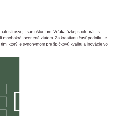
e znalosti osvojil samoštúdiom. Vďaka úzkej spolupráci s
oli mnohokrát ocenené zlatom. Za kreatívnu časť podniku je
tím, ktorý je synonymom pre špičkovú kvalitu a inovácie vo