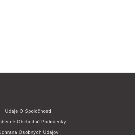
Údaje O Spoločnosti
obecné Obchodné Podmienky
Ochrana Osobných Údajov