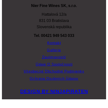
Nier Fine Wines SK, s.r.o.
Hattalová 12/a
831 03 Bratislava
Slovenská republika
Tel. 00421 949 543 033
Kontakt
Gallerie
Zaujimavosti/
Údaje O Spoločnosti
Všeobecné Obchodné Podmienky
Ochrana Osobných Údajov
DESIGN BY NINJAPIRATEN