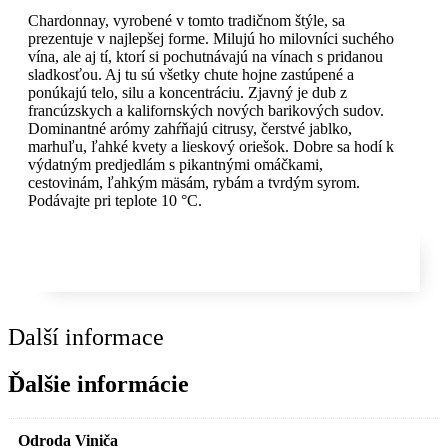
Chardonnay, vyrobené v tomto tradičnom štýle, sa
prezentuje v najlepšej forme. Milujú ho milovníci suchého
vína, ale aj tí, ktorí si pochutnávajú na vínach s pridanou
sladkosťou. Aj tu sú všetky chute hojne zastúpené a
ponúkajú telo, silu a koncentráciu. Zjavný je dub z
francúzskych a kalifornských nových barikových sudov.
Dominantné arómy zahŕňajú citrusy, čerstvé jablko,
marhuľu, ľahké kvety a lieskový oriešok. Dobre sa hodí k
výdatným predjedlám s pikantnými omáčkami,
cestovinám, ľahkým mäsám, rybám a tvrdým syrom.
Podávajte pri teplote 10 °C.
Další informace
Ďalšie informácie
Odroda Viniča