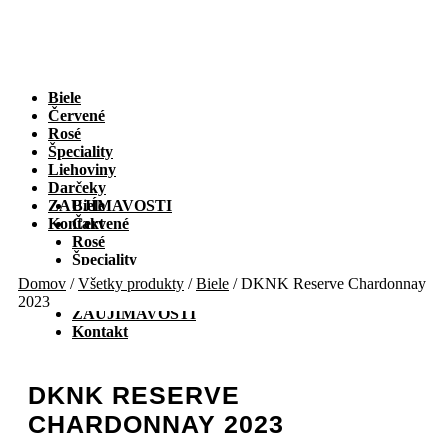
Preskočiť
na
obsah
Biele
Červené
Rosé
Špeciality
Liehoviny
Darčeky
ZAUJÍMAVOSTI
Biele
Kontakt
Červené
Rosé
Špeciality
Liehoviny
Domov
/
Všetky produkty
/
Biele
/ DKNK Reserve Chardonnay
Darčeky
2023
ZAUJÍMAVOSTI
Kontakt
DKNK RESERVE
CHARDONNAY 2023