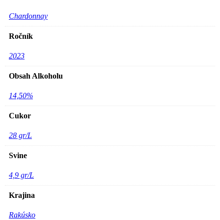
Chardonnay
Ročník
2023
Obsah Alkoholu
14,50%
Cukor
28 gr/L
Biele
Červené
Svine
Rosé
Špeciality
Liehoviny
4,9 gr/L
Darčeky
ZAUJÍMAVOSTI
Biele
Krajina
Kontakt
Červené
Rosé
Rakúsko
Špeciality