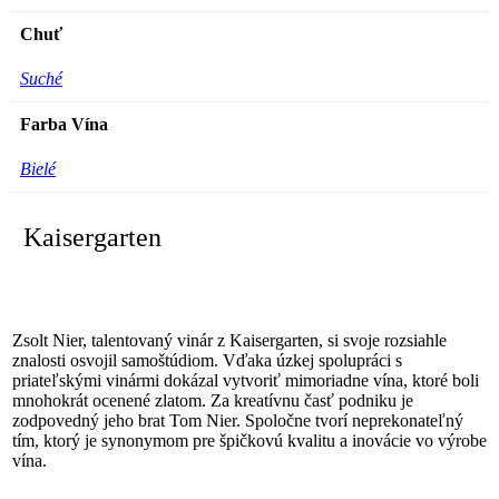
Liehoviny
Chuť
Darčeky
ZAUJÍMAVOSTI
Kontakt
Suché
Farba Vína
Bielé
Kaisergarten
Zsolt Nier, talentovaný vinár z Kaisergarten, si svoje rozsiahle
znalosti osvojil samoštúdiom. Vďaka úzkej spolupráci s
priateľskými vinármi dokázal vytvoriť mimoriadne vína, ktoré boli
mnohokrát ocenené zlatom. Za kreatívnu časť podniku je
zodpovedný jeho brat Tom Nier. Spoločne tvorí neprekonateľný
tím, ktorý je synonymom pre špičkovú kvalitu a inovácie vo výrobe
vína.