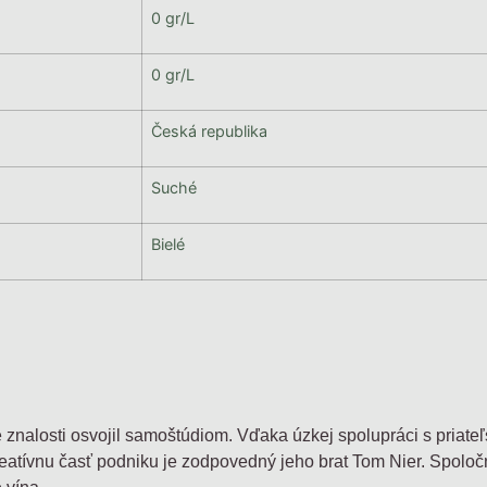
0 gr/L
0 gr/L
Česká republika
Suché
Bielé
le znalosti osvojil samoštúdiom. Vďaka úzkej spolupráci s priate
eatívnu časť podniku je zodpovedný jeho brat Tom Nier. Spoločn