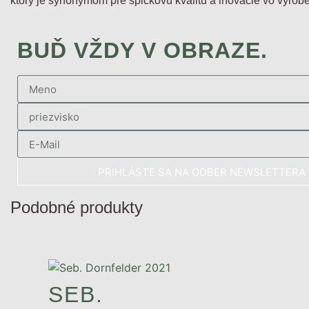
ktorý je synonymom pre špičkovú kvalitu a inovácie vo výrobe
BUĎ VŽDY V OBRAZE.
PRIHLÁSTE SA NA ODBER NEWSLETTERA
Podobné produkty
SEB.