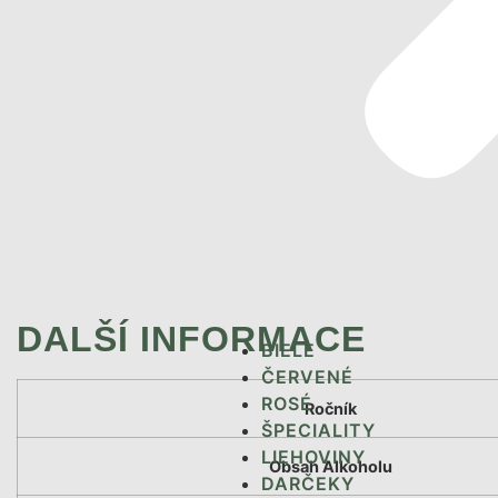
DALŠÍ INFORMACE
BIELE
ČERVENÉ
ROSÉ
Ročník
ŠPECIALITY
LIEHOVINY
Obsah Alkoholu
DARČEKY