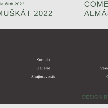
COME
MUŠKÁT 2022
ALMÁ
Kontakt
Gallerie
Vše
Zaujimavosti/
DESIGN B