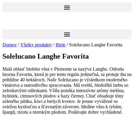
Preskočiť
na
obsah
Domov
/
Všetky produkty
/
Biele
/ Solelucano Langhe Favorita
Solelucano Langhe Favorita
Malá oblasť bieleho vína v Piemonte sa nazýva Langhe. Odroda
hrozna Favorita, ktorá je pre tento región jedinečná, sa pestuje iba na
približne 40 hektároch. Naše Solelucano je výsledkom moderného
vinárstva a starostlivého spracovania. Má svetlú, bledožltú farbu so
zelenkavými odleskami. Vôňa ponúka intenzívne arómy melóna,
byliniek, citrusových plodov a bazy čiernej. Chuť obsahuje tóny
zeleného jablka, kiwi a bielych kvetov. Je jemne vyvážené so
sviežou kyslosťou a šťavnatým záverom. Ideálne víno k rybám,
špargli, rizotu a morským plodom. Podávajte dobre vychladené.