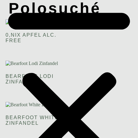
Polosuché
0,NIX APFEL ALC.
FREE
BEARFOOT LODI
ZINFANDEL
BEARFOOT WHITE
ZINFANDEL