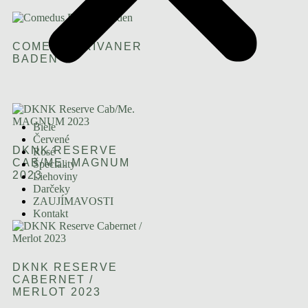
COMEDUS RIVANER
BADEN
Biele
Červené
DKNK RESERVE
Rosé
CAB/ME. MAGNUM
Špeciality
2023
Liehoviny
Darčeky
ZAUJÍMAVOSTI
Kontakt
DKNK RESERVE
CABERNET /
MERLOT 2023