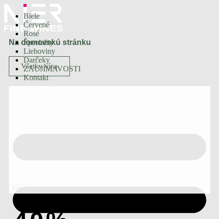
Biele
Červené
Rosé
Na domovskú stránku
Špeciality
Liehoviny
Darčeky
Všetky vína
ZAUJÍMAVOSTI
Kontakt
Filter