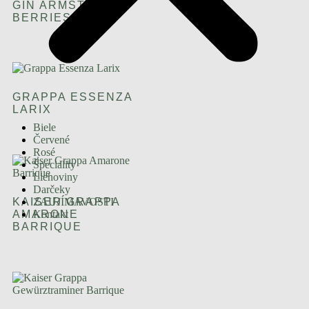
GIN ARMSTRONG
BERRIES
GRAPPA ESSENZA
LARIX
Biele
Červené
Rosé
Špeciality
Liehoviny
Darčeky
ZAUJÍMAVOSTI
KAISER GRAPPA
Kontakt
AMARONE
BARRIQUE