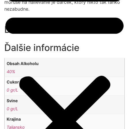
moruše na nalievanie je darček, ktorý nikto tak ľahko
nezabudne.
Další informace
Ďalšie informácie
Obsah Alkoholu
40%
Cukor
0 gr/L
Svine
0 gr/L
Krajina
Taliansko