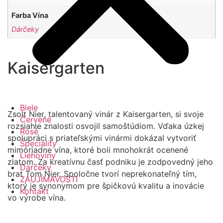
Farba Vína
Dárčeky
Kaisergarten
Biele
Zsolt Nier, talentovaný vinár z Kaisergarten, si svoje
Červené
rozsiahle znalosti osvojil samoštúdiom. Vďaka úzkej
Rosé
spolupráci s priateľskými vinármi dokázal vytvoriť
Špeciality
mimoriadne vína, ktoré boli mnohokrát ocenené
Liehoviny
zlatom. Za kreatívnu časť podniku je zodpovedný jeho
Darčeky
brat Tom Nier. Spoločne tvorí neprekonateľný tím,
ZAUJÍMAVOSTI
ktorý je synonymom pre špičkovú kvalitu a inovácie
Kontakt
vo výrobe vína.