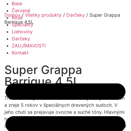
Biele
Červené
Domov
/
Všetky produkty
/
Darčeky
/ Super Grappa
Rosé
Barrique 4,5L
Špeciality
Liehoviny
Darčeky
ZAUJÍMAVOSTI
Kontakt
Super Grappa
Barrique 4,5L
Jedinečná „Grappa Super – ORI DI GRAPPA Barrique“ z
Trentina sa vyrába len z starostlivo vybraných hrozien
a zreje 5 rokov v špeciálnych drevených sudoch. V
jeho chuti sa prejavuje ovocne a suché tóny. Hlavnými
hroznovými základmi sú Chardonnay a Barolo.
Obrovská 4,5 l fľaša v drevenej krabici a so stojanom z