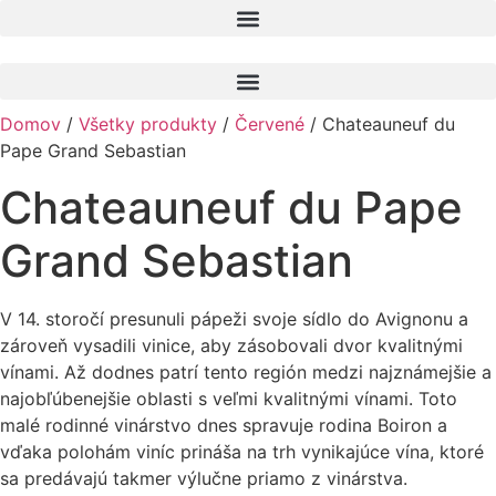
Preskočiť
na
obsah
Domov
/
Všetky produkty
/
Červené
/ Chateauneuf du
Pape Grand Sebastian
Chateauneuf du Pape
Grand Sebastian
V 14. storočí presunuli pápeži svoje sídlo do Avignonu a
zároveň vysadili vinice, aby zásobovali dvor kvalitnými
vínami. Až dodnes patrí tento región medzi najznámejšie a
najobľúbenejšie oblasti s veľmi kvalitnými vínami. Toto
malé rodinné vinárstvo dnes spravuje rodina Boiron a
vďaka polohám viníc prináša na trh vynikajúce vína, ktoré
sa predávajú takmer výlučne priamo z vinárstva.