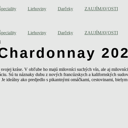
Špeciality
Liehoviny
Darčeky
ZAUJÍMAVOSTI
Špeciality
Liehoviny
Darčeky
ZAUJÍMAVOSTI
1
Chardonnay 20
svojej kráse. V obľube ho majú milovníci suchých vín, ale aj milovníci
ráciu. Sú tu náznaky dubu z nových francúzskych a kalifornských sudov
h. Je ideálny ako predjedlo s pikantnými omáčkami, cestovinami, biel