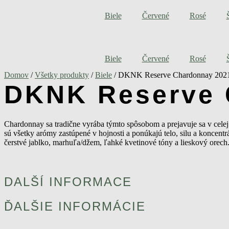
Preskočiť
Biele
Červené
Rosé
na
obsah
Biele
Červené
Rosé
Domov
/
Všetky produkty
/
Biele
/ DKNK Reserve Chardonnay 202
DKNK Reserve 
Chardonnay sa tradične vyrába týmto spôsobom a prejavuje sa v celej 
sú všetky arómy zastúpené v hojnosti a ponúkajú telo, silu a koncent
čerstvé jablko, marhuľa/džem, ľahké kvetinové tóny a lieskový orec
DALŠÍ INFORMACE
ĎALŠIE INFORMÁCIE