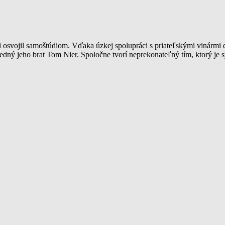
osti osvojil samoštúdiom. Vďaka úzkej spolupráci s priateľskými vinármi
edný jeho brat Tom Nier. Spoločne tvorí neprekonateľný tím, ktorý je