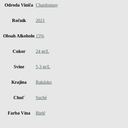
Odroda Viniča
Chardonnay
Ročník
2021
Obsah Alkoholu
15%
Cukor
24 gr/L
Svine
5,3 gr/L
Krajina
Rakúsko
Chuť
Suché
Farba Vína
Bielé