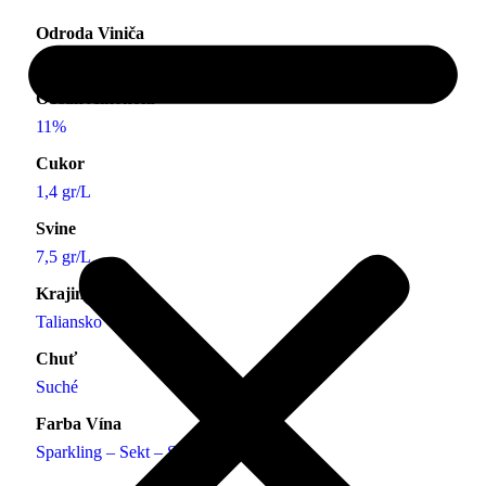
Odroda Viniča
Glera
Obsah Alkoholu
11%
Cukor
1,4 gr/L
Svine
7,5 gr/L
Krajina
Taliansko
Chuť
Suché
Farba Vína
Sparkling – Sekt – Secco