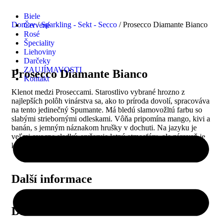
Biele
Domov
/
Sparkling - Sekt - Secco
/ Prosecco Diamante Bianco
Červené
Rosé
Špeciality
Liehoviny
Darčeky
ZAUJÍMAVOSTI
Prosecco Diamante Bianco
Kontakt
Klenot medzi Proseccami. Starostlivo vybrané hrozno z
najlepších polôh vinárstva sa, ako to príroda dovolí, spracováva
na tento jedinečný Spumante. Má bledú slamovožltú farbu so
slabými striebornými odleskami. Vôňa pripomína mango, kivi a
banán, s jemným náznakom hrušky v dochuti. Na jazyku je
veľmi ovocne sladký, vyžaruje letnú atmosféru, ale zároveň je
komplexný a plný, s jemnou perličkou a tónmi južného ovocia.
Další informace
Ďalšie informácie