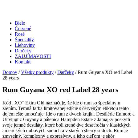
Biele
Červené
Rosé
Špeciality
Liehoviny
Darčeky
ZAUJÍMAVOSTI
Kontakt
Domov
/
Všetky produkty
/
Darčeky
/ Rum Guyana XO red Label
28 years
Rum Guyana XO red Label 28 years
Kód „XO“ Extra Old naznačuje, že ide o rum so špeciálnym
zrením. Temná farba limitovanej edície s červeným etiketou tento
dojem ešte umocňuje. Ide o rum z dvoch krajín. Destilérie Enmore a
Uitvlugt z Guyany a pálenica Hampden Estate z Jamajky poskytli
svoje jemné destiláty, ktoré boli zrené dve desaťročia v klasických
amerických dubových sudoch a v starých sherry sudoch. Rum je
zmyselný, komplexný a expresívny, a jeho cieľom je skôr