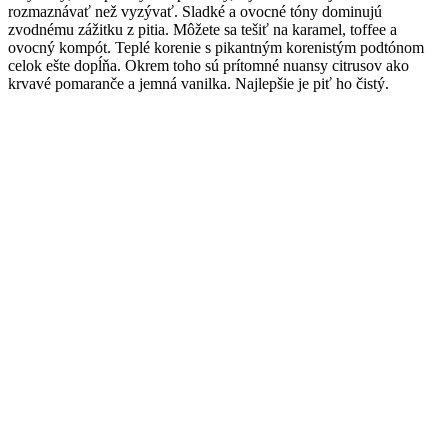
rozmaznávať než vyzývať. Sladké a ovocné tóny dominujú
zvodnému zážitku z pitia. Môžete sa tešiť na karamel, toffee a
ovocný kompót. Teplé korenie s pikantným korenistým podtónom
celok ešte dopĺňa. Okrem toho sú prítomné nuansy citrusov ako
krvavé pomaranče a jemná vanilka. Najlepšie je piť ho čistý.