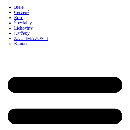
Preskočiť
Biele
na
Červené
obsah
Rosé
Špeciality
Liehoviny
Darčeky
ZAUJÍMAVOSTI
Kontakt