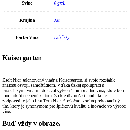
Svine
0 gr/L
Krajina
JM
Farba Vína
Dárčeky
Kaisergarten
Zsolt Nier, talentovaný vinár z Kaisergarten, si svoje rozsiahle
znalosti osvojil samoštúdiom. Vďaka úzkej spolupráci s
priateľskými vinármi dokázal vytvoriť mimoriadne vína, ktoré boli
mnohokrát ocenené zlatom. Za kreatívnu časť podniku je
zodpovedný jeho brat Tom Nier. Spoločne tvorí neprekonateľný
tím, ktorý je synonymom pre špičkovú kvalitu a inovácie vo výrobe
vína.
Buď vždy v obraze.