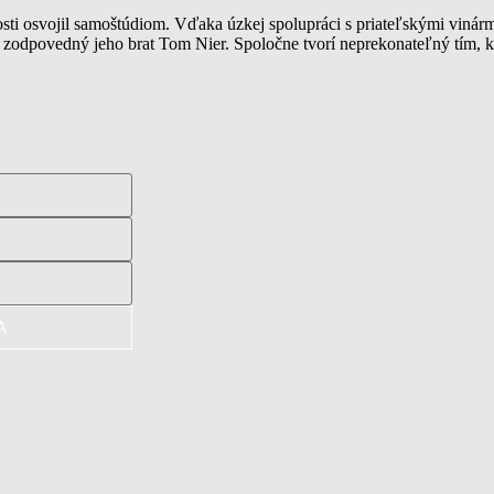
alosti osvojil samoštúdiom. Vďaka úzkej spolupráci s priateľskými viná
e zodpovedný jeho brat Tom Nier. Spoločne tvorí neprekonateľný tím,
A