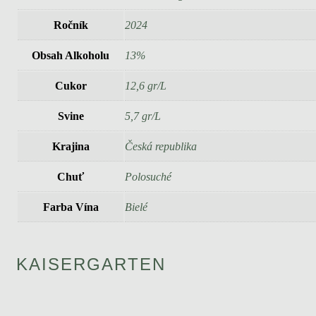
Ročník
2024
Obsah Alkoholu
13%
Cukor
12,6 gr/L
Svine
5,7 gr/L
Krajina
Česká republika
Chuť
Polosuché
Farba Vína
Bielé
KAISERGARTEN