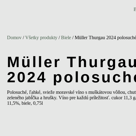
B
Domov
/
Všetky produkty
/
Biele
/ Müller Thurgau 2024 polosuch
Müller Thurga
2024 polosuch
Polosuché, ľahké, svieže moravské víno s muškátovou vôňou, chuť
zeleného jabĺčka a hrušky. Víno pre každú príležitosť. cukor 11,3 g/l,
11,5%, biele, 0,75l