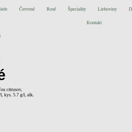
iele
Červené
Rosé
Špeciality
Liehoviny
D
Kontakt
é
u
é
ou citrusov,
 kys. 5.7 g/l, alk.