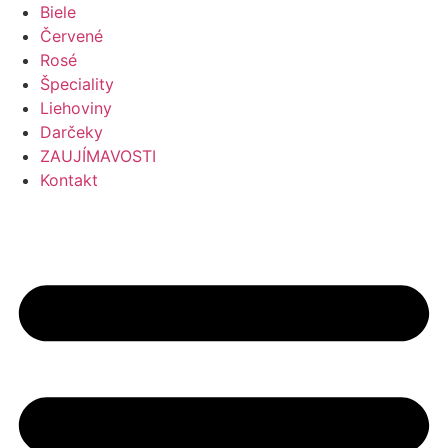
Preskočiť
Biele
na
Červené
obsah
Rosé
Špeciality
Liehoviny
Darčeky
ZAUJÍMAVOSTI
Kontakt